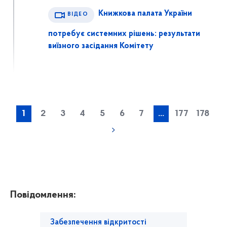
Книжкова палата України
ВІДЕО
потребує системних рішень: результати
виїзного засідання Комітету
1
2
3
4
5
6
7
...
177
178
Повідомлення:
Забезпечення відкритості