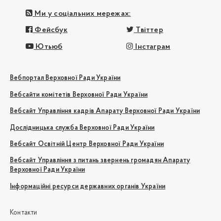
Ми у соціальних мережах:
Фейсбук
Твіттер
Ютьюб
Інстаграм
Вебпортал Верховної Ради України
Вебсайти комітетів Верховної Ради України
Вебсайт Управління кадрів Апарату Верховної Ради України
Дослідницька служба Верховної Ради України
Вебсайт Освітній Центр Верховної Ради України
Вебсайт Управління з питань звернень громадян Апарату
Верховної Ради України
Інформаційні ресурси державних органів України
Контакти