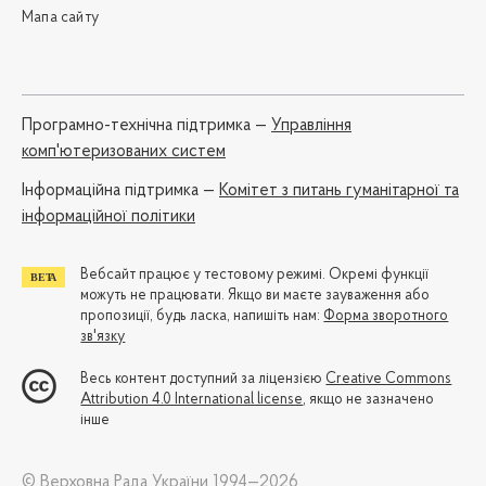
Мапа сайту
Програмно-технічна підтримка —
Управління
комп'ютеризованих систем
Iнформаційна підтримка —
Комітет з питань гуманітарної та
інформаційної політики
Вебсайт працює у тестовому режимі. Окремі функції
можуть не працювати. Якщо ви маєте зауваження або
пропозиції, будь ласка, напишіть нам:
Форма зворотного
зв'язку
Весь контент доступний за ліцензією
Creative Commons
Attribution 4.0 International license
, якщо не зазначено
інше
© Верховна Рада України 1994—2026