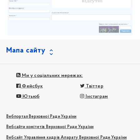
Мапа сайту
Ми у соціальних мережах:
Фейсбук
Твіттер
Ютьюб
Інстаграм
Вебпортал Верховної Ради України
Вебсайти комітетів Верховної Ради України
Вебсайт Управління кадрів Апарату Верховної Ради України