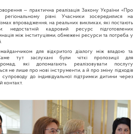
говорення — практична реалізація Закону України «Про
а регіональному рівні. Учасники зосередилися на
змах впровадження, на реальних викликах, які постають
и: недостатній кадровий ресурс підготовлених
инація між інституціями, обмежені ресурси та потреба у
.
 майданчиком для відкритого діалогу між владою та
Саме тут заслухані були чіткі пропозиції для
громад, які допомагають реалізовувати послугу
ься не лише про нові інструменти, а й про зміну підходів
 супроводу до індивідуальної підтримки дитини через
й контакт.