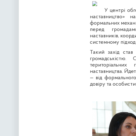
У центрі об
наставництво» н
формальних механі
перед громадам
наставників, коорд
системному підході
Такий захід став
громадськістю. 
територіальних 
наставництва. Йдет
— від формального
довіру та особисти