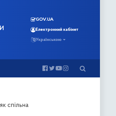
GOV.UA
КИ
Електронний кабінет
Українською
як спільна