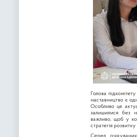
Голова підкомітету
наставництво є од
Особливо це актуал
залишилися без н
важливо, щоб у ко
стратегія розвитку 
Серед очікуваних