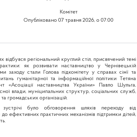
Комітет
Опубліковано 07 травня 2026, о 07:00
ях відбувся регіональний круглий стіл, присвячений темі
рактики: як розвивати наставництво у Чернівецькій
ми заходу стали Голова підкомітету у справах сім’ї та
питань гуманітарної та інформаційної політики Тетяна
нт «Асоціації наставництва України» Павло Шульга
,
сної влади, муніципальних структур, соціальних служб,
 та громадських організацій.
зустрічі було обговорення шляхів переходу від
 до ефективних практичних механізмів підтримки дітей,
ть.