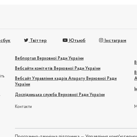
сбук
Твіттер
Ютьюб
Інстаграм
Вебпортал Верховної Ради України
В
Вебсайти комітетів Верховної Ради України
В
іть
Вебсайт Управління кадрів Апарату Верховної Ради
А
України
І
e
Дослідницька служба Верховної Ради України
Контакти
М