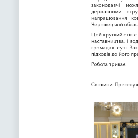
законодавчі мож
державними стру
напрацювання ко
Чернівецькій област
Цей круглий стіл є
наставництва, і в
громадах суті За
підходів до його пр
Робота триває.
Світлини: Пресслуж