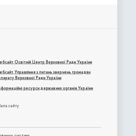
ебсайт Освітній Центр Верховної Ради України
ебсайт Управління з питань звернень громадян
парату Верховної Ради України
нформаційні ресурси державних органів України
апа сайту