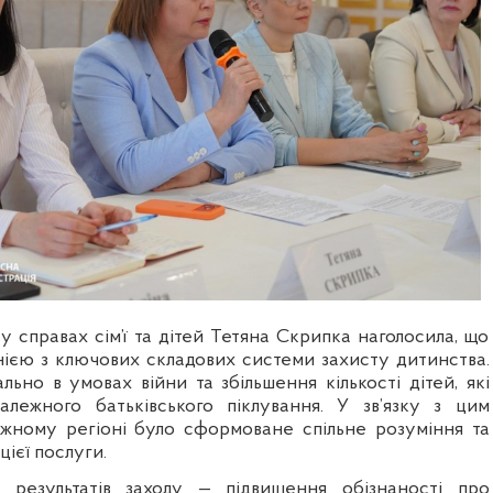
 у справах сім’ї та дітей Тетяна Скрипка наголосила, що
нією з ключових складових системи захисту дитинства.
ьно в умовах війни та збільшення кількості дітей, які
алежного батьківського піклування. У зв’язку з цим
жному регіоні було сформоване спільне розуміння та
цієї послуги.
 результатів заходу — підвищення обізнаності про