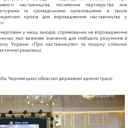
ливості наставництва, посилення партнерства між
ктурами та громадськими організаціями, а також
нкретних кроків для впровадження наставництва у
і.
 черговим у низці заходів, спрямованих на впровадження
одночас має важливе значення для глибшого розуміння в
кону України «Про наставництво» та пошуку спільних
актичної реалізації.
ба Чернівецької обласної державної адміністрації