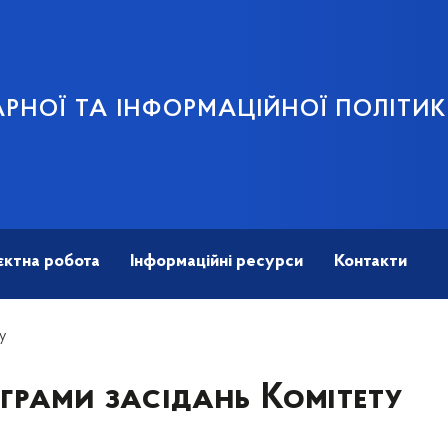
АРНОЇ ТА ІНФОРМАЦІЙНОЇ ПОЛІТИ
єктна робота
Інформаційні ресурси
Контакти
у
грами засідань Комітету