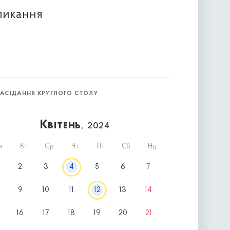
кликання
ЗАСІДАННЯ КРУГЛОГО СТОЛУ
Квітень
, 2024
н
Вт
Ср
Чт
Пт
Сб
Нд
2
3
4
5
6
7
9
10
11
12
13
14
16
17
18
19
20
21