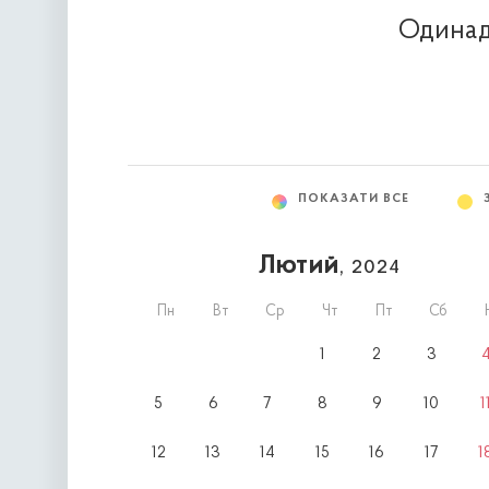
Одинадц
ПОКАЗАТИ ВСЕ
Лютий
, 2024
Пн
Вт
Ср
Чт
Пт
Сб
1
2
3
5
6
7
8
9
10
1
12
13
14
15
16
17
1