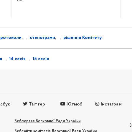
30
протоколи
,
стенограми
,
рішення Комітету
.
ія
14 сесія
15 сесія
сбук
Твіттер
Ютьюб
Інстаграм
Вебпортал Верховної Ради України
В
Вебсайти комітетів Верховної Ради України