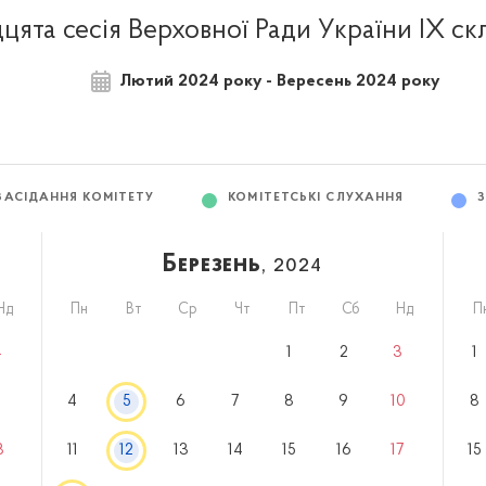
ята сесія Верховної Ради України IX с
Лютий 2024 року - Вересень 2024 року
ЗАСІДАННЯ КОМІТЕТУ
КОМІТЕТСЬКІ СЛУХАННЯ
Березень
, 2024
Нд
Пн
Вт
Ср
Чт
Пт
Сб
Нд
П
4
1
2
3
1
1
4
5
6
7
8
9
10
8
8
11
12
13
14
15
16
17
15