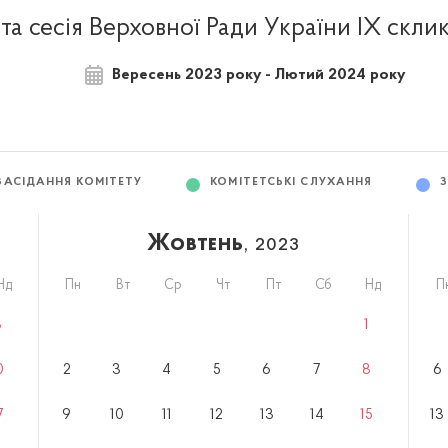
та сесія Верховної Ради України IX скли
Вересень 2023 року - Лютий 2024 року
ЗАСІДАННЯ КОМІТЕТУ
КОМІТЕТСЬКІ СЛУХАННЯ
Жовтень
, 2023
Нд
Пн
Вт
Ср
Чт
Пт
Сб
Нд
П
3
1
0
2
3
4
5
6
7
8
6
7
9
10
11
12
13
14
15
13