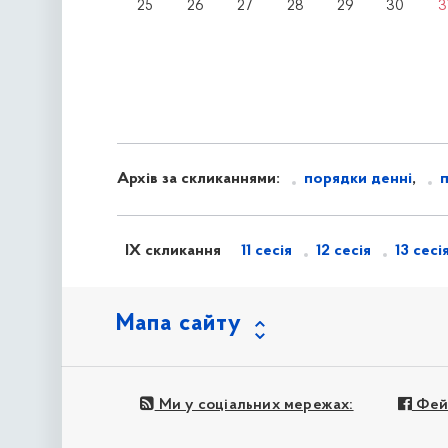
25
26
27
28
29
30
3
Архів за скликаннями:
порядки денні
,
IX скликання
11 сесія
12 сесія
13 сесі
Мапа сайту
Ми у соціальних мережах:
Фей