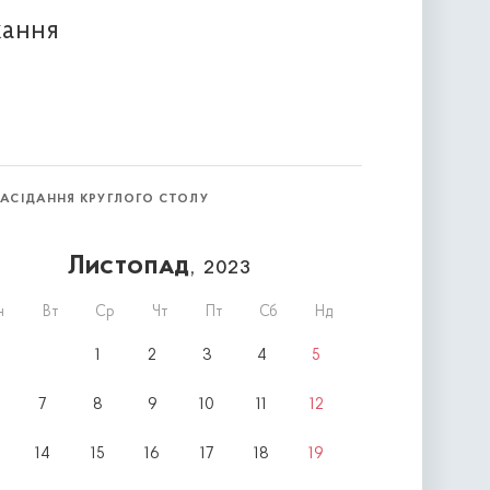
кання
ЗАСІДАННЯ КРУГЛОГО СТОЛУ
Листопад
, 2023
н
Вт
Ср
Чт
Пт
Сб
Нд
1
2
3
4
5
7
8
9
10
11
12
14
15
16
17
18
19