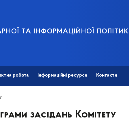
АРНОЇ ТА ІНФОРМАЦІЙНОЇ ПОЛІТИ
єктна робота
Інформаційні ресурси
Контакти
у
грами засідань Комітету