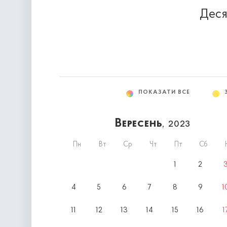
Деся
ПОКАЗАТИ ВСЕ
Вересень
, 2023
Пн
Вт
Ср
Чт
Пт
Сб
1
2
4
5
6
7
8
9
1
11
12
13
14
15
16
1