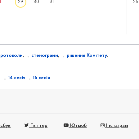
1
29
30
31
26
протоколи
,
стенограми
,
рішення Комітету
.
я
14 сесія
15 сесія
сбук
Твіттер
Ютьюб
Інстаграм