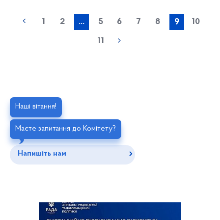
1
2
...
5
6
7
8
9
10
11
Наші вітання!
Маєте запитання до Комітету?
Напишіть нам