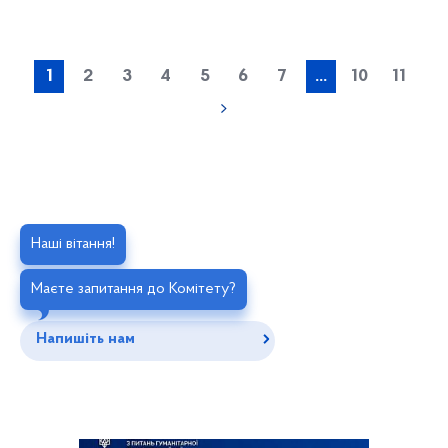
1
2
3
4
5
6
7
...
10
11
Наші вітання!
Маєте запитання до Комітету?
Напишіть нам