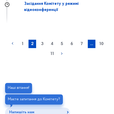
Засідання Комітету у режимі
відеоконференції
1
2
3
4
5
6
7
...
10
11
Наші вітання!
Маєте запитання до Комітету?
Напишіть нам