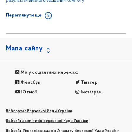
результати виїзного засідання Комітету
Переглянути ще
Мапа сайту
Ми у соціальних мережах:
Фейсбук
Твіттер
Ютьюб
Інстаграм
Вебпортал Верховної Ради України
Вебсайти комітетів Верховної Ради України
Вебсайт Управління кадрів Апарату Верховної Ради України