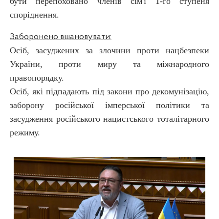
бути перепоховано членів сім'ї 1-го ступеня
споріднення.
Заборонено вшановувати:
Осіб, засуджених за злочини проти нацбезпеки
України, проти миру та міжнародного
правопорядку.
Осіб, які підпадають під закони про декомунізацію,
заборону російської імперської політики та
засудження російського нацистського тоталітарного
режиму.