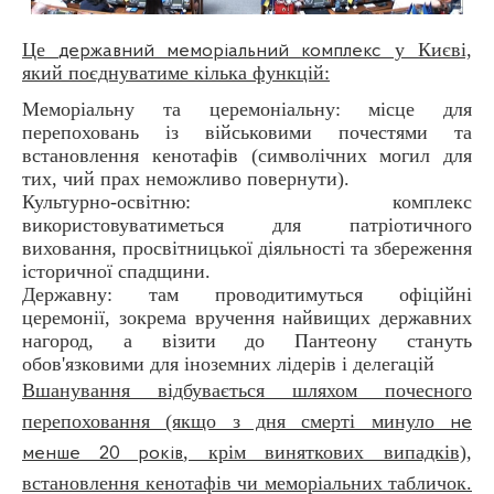
Це
у Києві,
державний меморіальний комплекс
який поєднуватиме кілька функцій:
Меморіальну та церемоніальну: місце для
перепоховань із військовими почестями та
встановлення кенотафів (символічних могил для
тих, чий прах неможливо повернути).
Культурно-освітню: комплекс
використовуватиметься для патріотичного
виховання, просвітницької діяльності та збереження
історичної спадщини.
Державну: там проводитимуться офіційні
церемонії, зокрема вручення найвищих державних
нагород, а візити до Пантеону стануть
обов'язковими для іноземних лідерів і делегацій
Вшанування відбувається шляхом почесного
перепоховання (якщо з дня смерті минуло
не
, крім виняткових випадків),
менше 20 років
встановлення кенотафів чи меморіальних табличок.