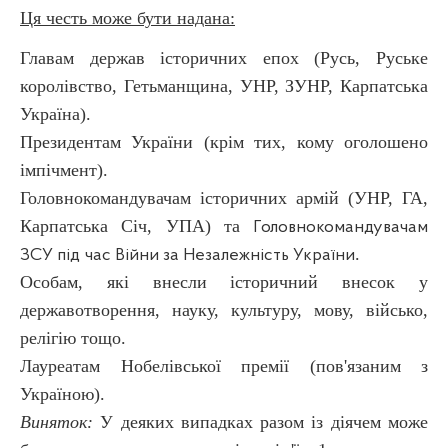
Ця честь може бути надана:
Главам держав історичних епох (Русь, Руське
королівство, Гетьманщина, УНР, ЗУНР, Карпатська
Україна).
Президентам України (крім тих, кому оголошено
імпічмент).
Головнокомандувачам історичних армій (УНР, ГА,
Карпатська Січ, УПА) та
Головнокомандувачам
.
ЗСУ під час Війни за Незалежність України
Особам, які внесли історичний внесок у
державотворення, науку, культуру, мову, військо,
релігію тощо.
Лауреатам Нобелівської премії (пов'язаним з
Україною).
Виняток:
У деяких випадках разом із діячем може