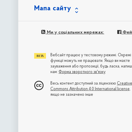
Мапа сайту
Ми у соціальних мережах:
Фей
Вебсайт працює у тестовому режимі. Окремі
функції можуть не працювати. Якщо ви маєте
зауваження або пропозиції, будь ласка, напиш
нам:
Форма зворотного зв'язку
Весь контент доступний за ліцензією
Creativ
Commons Attribution 4.0 International license
,
якщо не зазначено інше