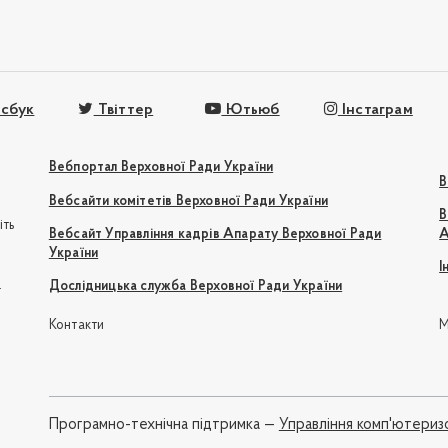
сбук
Твіттер
Ютьюб
Інстаграм
Вебпортал Верховної Ради України
В
Вебсайти комітетів Верховної Ради України
В
іть
Вебсайт Управління кадрів Апарату Верховної Ради
А
України
І
e
Дослідницька служба Верховної Ради України
Контакти
М
Програмно-технічна підтримка —
Управління комп'ютериз