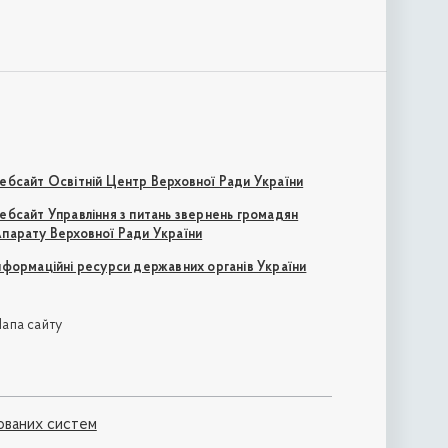
ебсайт Освітній Центр Верховної Ради України
ебсайт Управління з питань звернень громадян
парату Верховної Ради України
нформаційні ресурси державних органів України
апа сайту
ованих систем