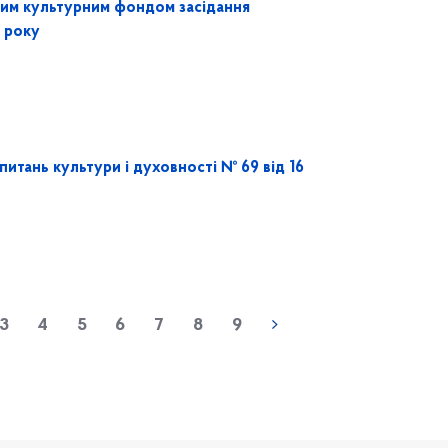
ким культурним фондом засідання
8 року
питань культури і духовності № 69 від 16
« попередня
3
4
5
6
7
8
9