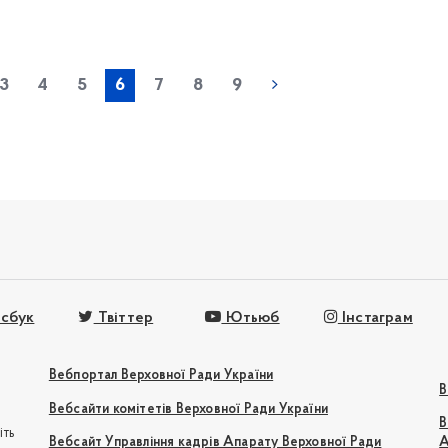
« попередня
3
4
5
6
7
8
9
сбук
Твіттер
Ютьюб
Інстаграм
Вебпортал Верховної Ради України
В
Вебсайти комітетів Верховної Ради України
В
іть
Вебсайт Управління кадрів Апарату Верховної Ради
А