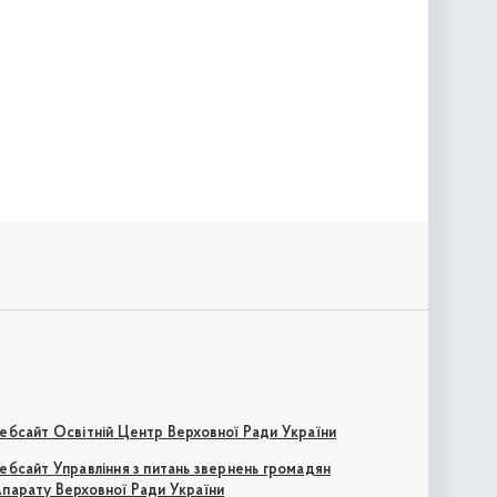
ебсайт Освітній Центр Верховної Ради України
ебсайт Управління з питань звернень громадян
парату Верховної Ради України