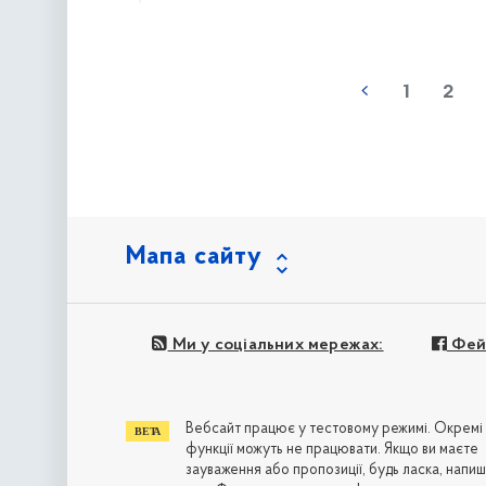
наступна »
1
2
Мапа сайту
Ми у соціальних мережах:
Фей
Вебсайт працює у тестовому режимі. Окремі
функції можуть не працювати. Якщо ви маєте
зауваження або пропозиції, будь ласка, напиш