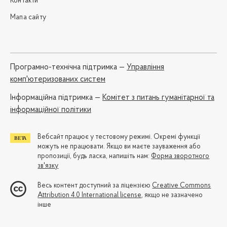
Контакти
Мапа сайту
Програмно-технічна підтримка —
Управління
комп'ютеризованих систем
Iнформаційна підтримка —
Комітет з питань гуманітарної та
інформаційної політики
Вебсайт працює у тестовому режимі. Окремі функції
можуть не працювати. Якщо ви маєте зауваження або
пропозиції, будь ласка, напишіть нам:
Форма зворотного
зв'язку
Весь контент доступний за ліцензією
Creative Commons
Attribution 4.0 International license
, якщо не зазначено
інше