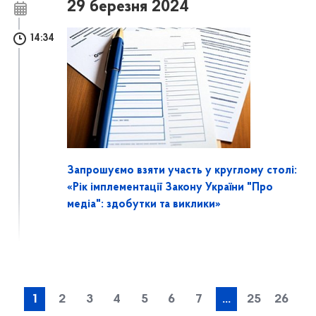
29 березня 2024
14:34
Запрошуємо взяти участь у круглому столі:
«Рік імплементації Закону України "Про
медіа": здобутки та виклики»
1
2
3
4
5
6
7
...
25
26