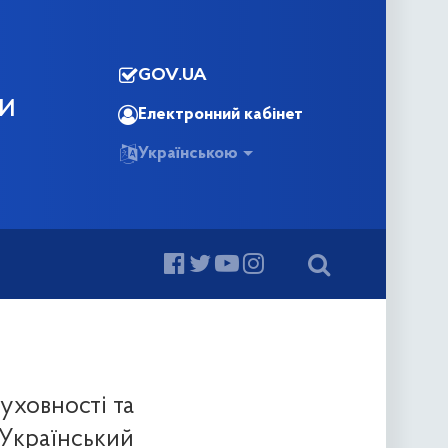
GOV.UA
КИ
Електронний кабінет
Українською
духовності та
 Український