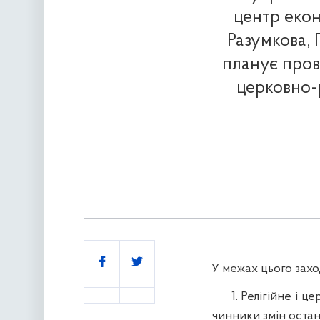
центр екон
Разумкова,
планує прове
церковно-
Поділитись
У межах цього захо
1. Релігійне і це
чинники змін останн