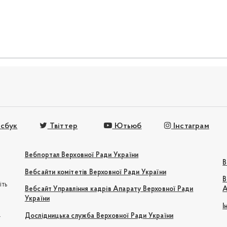
сбук
Твіттер
Ютьюб
Інстаграм
Вебпортал Верховної Ради України
В
Вебсайти комітетів Верховної Ради України
В
іть
Вебсайт Управління кадрів Апарату Верховної Ради
А
України
І
e
Дослідницька служба Верховної Ради України