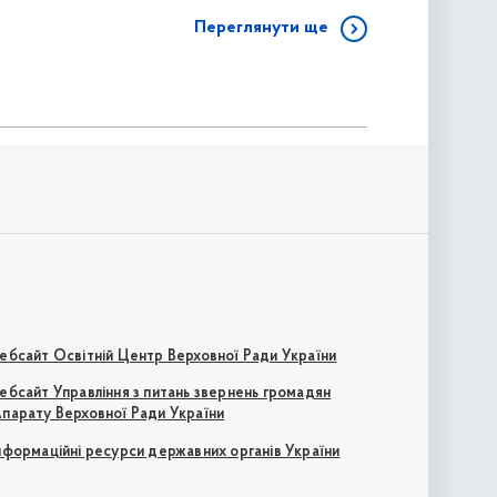
Переглянути ще
ебсайт Освітній Центр Верховної Ради України
ебсайт Управління з питань звернень громадян
парату Верховної Ради України
нформаційні ресурси державних органів України