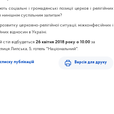
 соціальні і громадянські позиції церков і релігійних
и нинішнім суспільним запитам?
звитку церковно-релігійної ситуації, міжконфесійних і
их відносин в Україні.
 стіл відбудеться
26 квітня 2018 року о 10.00
за
улиця Липська, 5, готель "Національний".
списку публікацій
Версія для друку