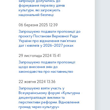
запрошує долучатись до
формування переліку діячів
культури, які загрожують
національній безпеці
06 березня 2025 12:39
Запрошуємо подавати пропозиції до
проєкту Постанови Верховної Ради
України про відзначення пам’ятних
дат і ювілеїв у 2026–2027 роках
29 листопада 2024 15:41
Запрошуємо подавати пропозиції
щодо внесення змін до
законодавства про наставництво
22 жовтня 2024 13:36
Запрошуємо взяти участь у
Всеукраїнському форумі «Культурна
децентралізація: виклики та
перспективи реформи. Відновлення
громад через культуру»