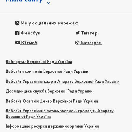
Ми у соціальних мережах:
Фейсбук
Твіттер
Ютьюб
Інстаграм
Вебпортал Верховної Ради України
Вебсайти комітетів Верховної Ради України
Вебсайт Управління кадрів Апарату Верховної Ради України
Дослідницька служба Верховної Ради України
Вебсайт Освітній Центр Верховної Ради України
Вебсайт Управління з питань звернень громадян Апарату
Верховної Ради України
Інформаційні ресурси державних органів України