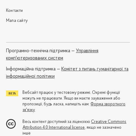
Контакти
Мапа сайту
Програмно-технічна підтримка —
Управління
комп'ютеризованих систем
Iнформаційна підтримка —
Комітет з питань гуманітарної та
інформаційної політики
Вебсайт працює у тестовому режимі. Окремі функції
можуть не працювати. Якщо ви маєте зауваження або
пропозиції, будь ласка, напишіть нам:
Форма зворотного
зв'язку
Весь контент доступний за ліцензією
Creative Commons
Attribution 4.0 International license
, якщо не зазначено
інше