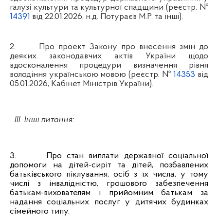
галузі культури та культурної спадщини (реєстр. №
14391
від 22.01.2026, н.д. Потураєв М.Р. та інші).
2.
Про проект Закону про внесення змін до
деяких законодавчих актів України щодо
вдосконалення процедури визначення рівня
володіння українською мовою (реєстр. №
14353
від
05.01.2026, Кабінет Міністрів України).
ІІІ. Інші питання:
3.
Про стан виплати державної соціальної
допомоги на дітей-сиріт та дітей, позбавлених
батьківського піклування, осіб з їх числа, у тому
числі з інвалідністю, грошового забезпечення
батькам-вихователям і прийомним батькам за
надання соціальних послуг у дитячих будинках
сімейного типу.