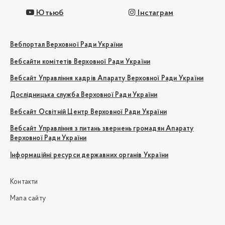
Ютьюб
Інстаграм
Вебпортал Верховної Ради України
Вебсайти комітетів Верховної Ради України
Вебсайт Управління кадрів Апарату Верховної Ради України
Дослідницька служба Верховної Ради України
Вебсайт Освітній Центр Верховної Ради України
Вебсайт Управління з питань звернень громадян Апарату
Верховної Ради України
Інформаційні ресурси державних органів України
Контакти
Мапа сайту