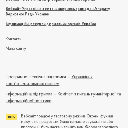
Вебсайт Управління з питань звернень громадян Апарату
Верховної Ради України
Інформаційні ресурси державних органів України
Контакти
Мапа сайту
Програмно-технічна підтримка —
Управління
комп'ютеризованих систем
Iнформаційна підтримка —
Комітет з питань гуманітарної та
інформаційної політики
Вебсайт працює у тестовому режимі. Окремі функції
можуть не працювати. Якщо ви маєте зауваження або
пропозиції, будь ласка, напишіть нам:
Форма зворотного