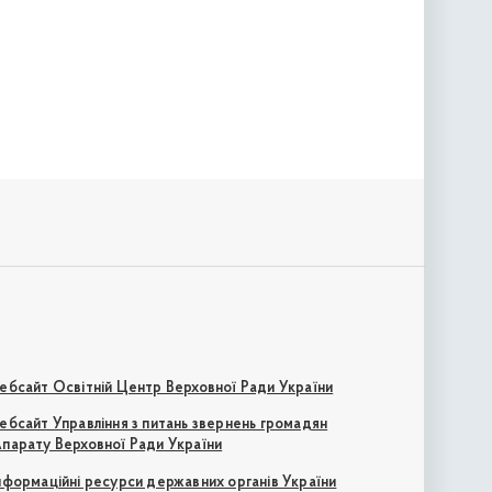
ебсайт Освітній Центр Верховної Ради України
ебсайт Управління з питань звернень громадян
парату Верховної Ради України
нформаційні ресурси державних органів України