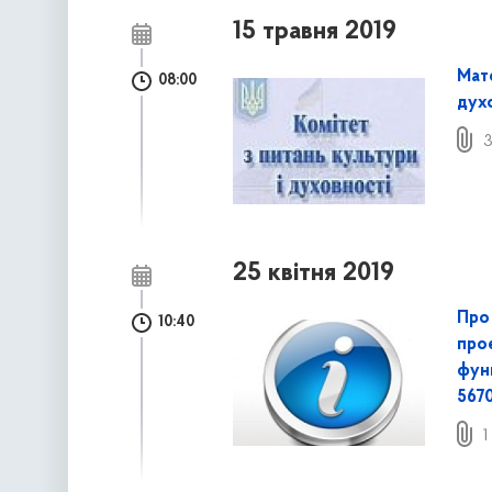
15 травня 2019
Мате
08:00
духо
3
25 квітня 2019
Про
10:40
про
функ
567
1