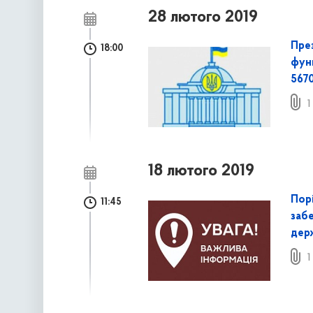
28 лютого 2019
Пре
18:00
функ
5670
1
18 лютого 2019
Пор
11:45
заб
держ
1