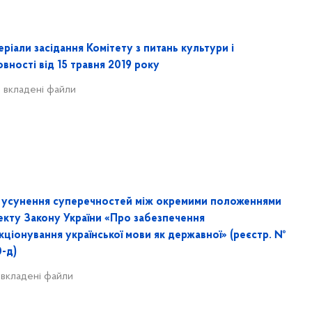
ріали засідання Комітету з питань культури і
вності від 15 травня 2019 року
 вкладені файли
 усунення суперечностей між окремими положеннями
екту Закону України «Про забезпечення
ціонування української мови як державної» (реєстр. №
0-д)
 вкладені файли