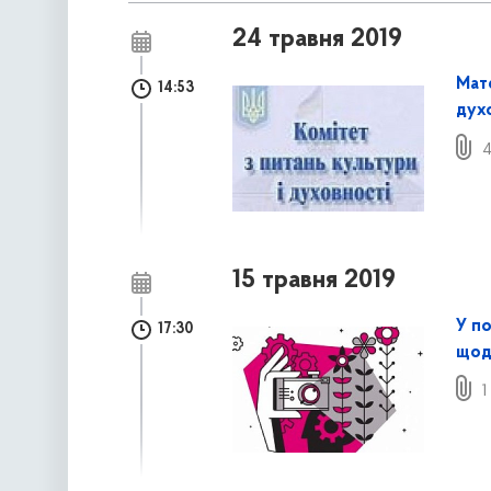
24 травня 2019
Мате
14:53
духо
4
15 травня 2019
У п
17:30
щодо
1