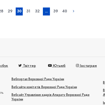
« попередня
28
29
30
31
32
...
39
40
сбук
Твіттер
Ютьюб
Інстаграм
Вебпортал Верховної Ради України
В
Вебсайти комітетів Верховної Ради України
В
іть
Вебсайт Управління кадрів Апарату Верховної Ради
А
України
І