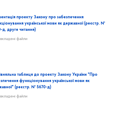
зентація проекту Закону про забезпечення
ціонування української мови як державної (реєстр. №
-д, друге читання)
 вкладені файли
івняльна таблиця до проекту Закону України "Про
езпечення функціонування української мови як
авної" (реєстр. № 5670-д)
 вкладені файли