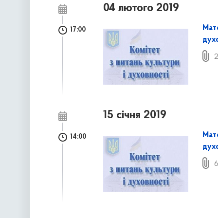
04 лютого 2019
Мате
17:00
дух
2
15 січня 2019
Мате
14:00
духо
6