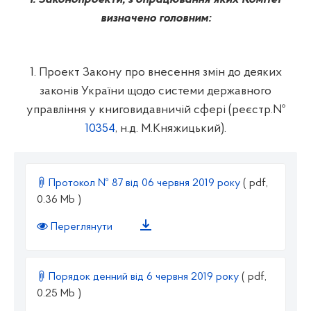
визначено головним:
1.
Проект Закону
п
ро внесення змін до деяких
законів України щодо системи державного
управління у книговидавничій сфері
(реєстр.№
10354
, н.д.
М.Княжицький
).
Протокол № 87 від 06 червня 2019 року
( pdf,
0.36 Mb )
Переглянути
Порядок денний від 6 червня 2019 року
( pdf,
0.25 Mb )