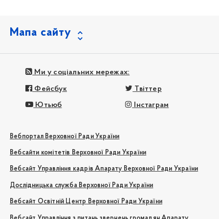
Мапа сайту
Ми у соціальних мережах:
Фейсбук
Твіттер
Ютьюб
Інстаграм
Вебпортал Верховної Ради України
Вебсайти комітетів Верховної Ради України
Вебсайт Управління кадрів Апарату Верховної Ради України
Дослідницька служба Верховної Ради України
Вебсайт Освітній Центр Верховної Ради України
Вебсайт Управління з питань звернень громадян Апарату