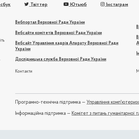
сбук
Твіттер
Ютьюб
Інстаграм
Вебпортал Верховної Ради України
В
Вебсайти комітетів Верховної Ради України
В
іть
Вебсайт Управління кадрів Апарату Верховної Ради
А
України
І
e
Дослідницька служба Верховної Ради України
Контакти
М
Програмно-технічна підтримка —
Управління комп'ютериз
Iнформаційна підтримка —
Комітет з питань гуманітарної т