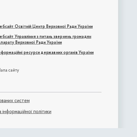
ебсайт Освітній Центр Верховної Ради України
ебсайт Управління з питань звернень громадян
парату Верховної Ради України
нформаційні ресурси державних органів України
апа сайту
ованих систем
а інформаційної політики