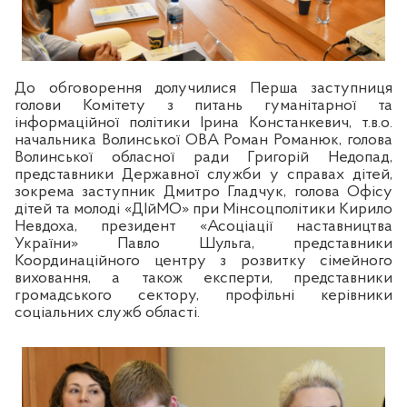
До обговорення долучилися Перша заступниця
голови Комітету з питань гуманітарної та
інформаційної політики Ірина Констанкевич, т.в.о.
начальника Волинської ОВА Роман Романюк, голова
Волинської обласної ради Григорій Недопад,
представники Державної служби у справах дітей,
зокрема заступник Дмитро Гладчук, голова Офісу
дітей та молоді «ДІйМО» при Мінсоцполітики Кирило
Невдоха, президент «Асоціації наставництва
України» Павло Шульга, представники
Координаційного центру з розвитку сімейного
виховання, а також експерти, представники
громадського сектору, профільні керівники
соціальних служб області.