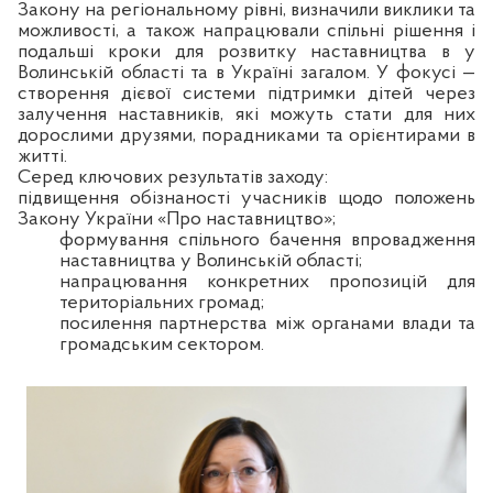
Закону на регіональному рівні, визначили виклики та
можливості, а також напрацювали спільні рішення і
подальші кроки для розвитку наставництва в у
Волинській області та в Україні загалом. У фокусі —
створення дієвої системи підтримки дітей через
залучення наставників, які можуть стати для них
дорослими друзями, порадниками та орієнтирами в
житті.
Серед ключових результатів заходу:
підвищення обізнаності учасників щодо положень
Закону України «Про наставництво»;
формування спільного бачення впровадження
наставництва у Волинській області;
напрацювання конкретних пропозицій для
територіальних громад;
посилення партнерства між органами влади та
громадським сектором.