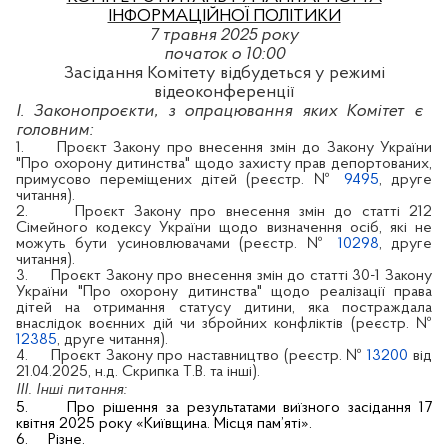
ІНФОРМАЦІЙНОЇ ПОЛІТИКИ
7
травня 2025 року
початок о 10:00
Засідання Комітету відбудеться у режимі
відеоконференції
І. Законопроєкти, з опрацювання яких Комітет є
головним:
1.
Проєкт Закону про внесення змін до Закону України
"Про охорону дитинства" щодо захисту прав депортованих,
примусово переміщених дітей (реєстр. №
9495
, друге
читання).
2.
Проєкт Закону про внесення змін до статті 212
Сімейного кодексу України щодо визначення осіб, які не
можуть бути усиновлювачами (реєстр. №
10298
, друге
читання).
3.
Проєкт Закону про внесення змін до статті 30-1 Закону
України "Про охорону дитинства" щодо реалізації права
дітей на отримання статусу дитини, яка постраждала
внаслідок воєнних дій чи збройних конфліктів (реєстр. №
12385
, друге читання).
4.
Проєкт Закону про наставництво (реєстр. №
13200
від
21.04.2025, н.д. Скрипка Т.В. та інші).
ІІІ. Інші питання:
5.
Про рішення за результатами виїзного засідання 17
квітня 2025 року «Київщина. Місця пам’яті».
6.
Різне.