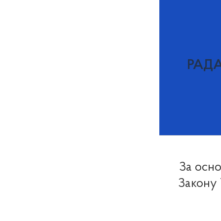
РАД
За осно
Закону 