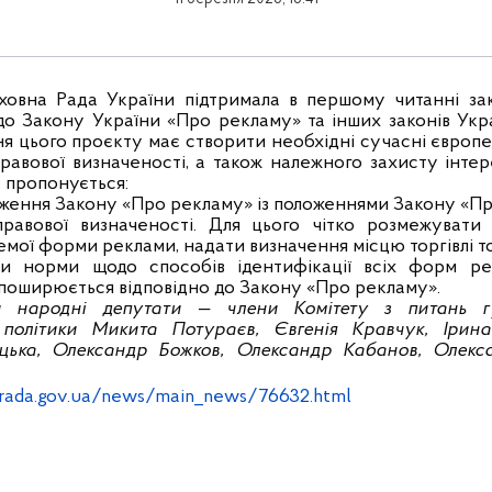
рховна Рада України підтримала в першому читанні за
до Закону України «Про рекламу» та інших законів Укр
ння цього проєкту має створити необхідні сучасні європ
равової визначеності, а також належного захисту інтере
, пропонується:
ложення Закону «Про рекламу» із положеннями Закону «Пр
правової визначеності. Для цього чітко розмежувати 
емої форми реклами, надати визначення місцю торгівлі т
ти норми щодо способів ідентифікації всіх форм ре
а поширюється відповідно до Закону «Про рекламу».
и народні депутати — члени Комітету з питань гу
 політики Микита Потураєв, Євгенія Кравчук, Ірина
уцька, Олександр Божков, Олександр Кабанов, Олекс
.rada.gov.ua/news/main_news/76632.html