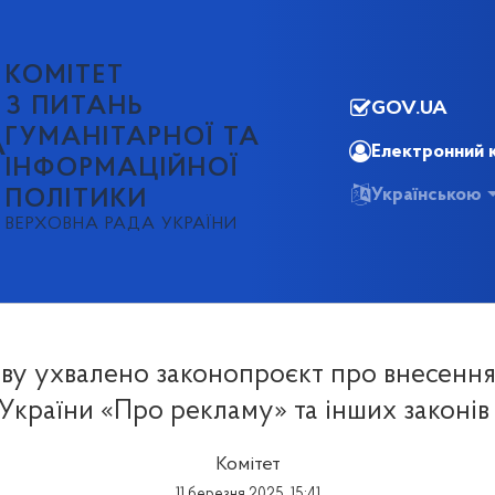
КОМІТЕТ
З ПИТАНЬ
GOV.UA
ГУМАНІТАРНОЇ ТА
А
Електронний 
ІНФОРМАЦІЙНОЇ
Українською
ПОЛІТИКИ
ВЕРХОВНА РАДА УКРАЇНИ
ву ухвалено законопроєкт про внесення
України «Про рекламу» та інших законів
Комітет
11 березня 2025, 15:41