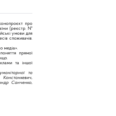
конопроєкт про
аїни
(реєстр. №
ейські умови для
сів споживачів.
о медіа».
поняття прямої
ощо.
клами та іншої
манітарної та
 Констанкевич,
андр Санченко,