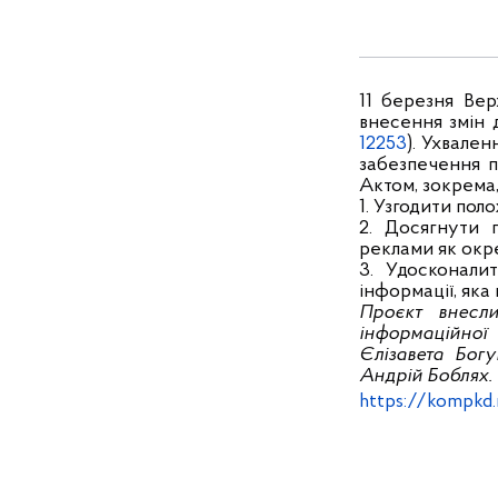
11 березня Ве
внесення змін 
12253
). Ухвале
забезпечення п
Актом, зокрема
1. Узгодити по
2. Досягнути 
реклами як окр
3. Удосконали
інформації, як
Проєкт внесл
інформаційної
Єлізавета Бог
Андрій Боблях.
https://kompkd