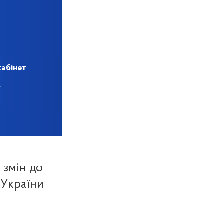
кабінет
 змін до
 України