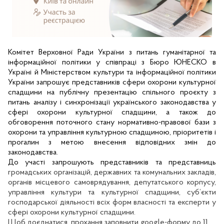
Комітет Верховної Ради України з питань гуманітарної та
інформаційної політики у співпраці з Бюро ЮНЕСКО в
Україні й Міністерством культури та інформаційної політики
України запрошує представників сфери охорони культурної
спадщини на публічну презентацію спільного проєкту з
питань аналізу і синхронізації українського законодавства у
сфері охорони культурної спадщини, а також до
обговорення поточного стану нормативно-правової бази з
охорони та управління культурною спадщиною, пріоритетів і
прогалин з метою внесення відповідних змін до
законодавства.
До участі запрошують представників та представниць
громадських організацій, державних та комунальних закладів,
органів місцевого самоврядування, депутатського корпусу,
управління культури та культурної спадщини, суб’єкти
господарської діяльності всіх форм власності та експерти у
сфері охорони культурної спадщини.
Щоб доєднатися, прохання заповнити
google
-
форму
до 11