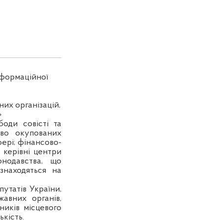
інформаційної
них організацій,
»
оди совісті та
ово окупованих
ері;
фінансово-
, керівні центри
онодавства, що
 знаходяться на
утатів України,
авних органів,
ників місцевого
ькість.