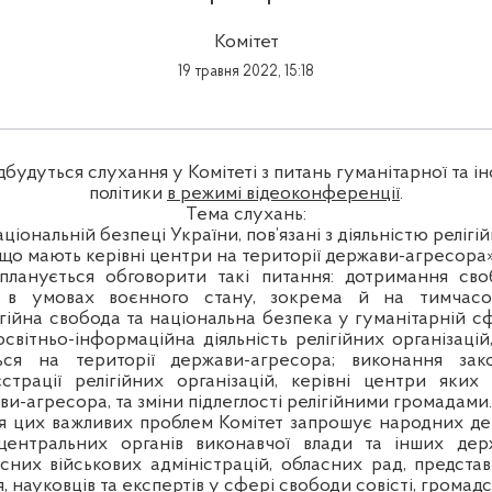
Комітет
19 травня 2022, 15:18
дбудуться слухання у Комітеті з питань гуманітарної та 
політики
в режимі відеоконференції
.
Тема слухань:
ціональній безпеці України, пов’язані з діяльністю релігій
що мають керівні центри на території держави-агресора
планується обговорити такі питання:
дотримання своб
я в умовах воєнного стану, зокрема й на тимчас
ігійна свобода та національна безпека у гуманітарній сф
світньо-інформаційна діяльність релігійних організацій
ься на території держави-агресора; виконання зак
страції релігійних організацій, керівні центри яких
ви-агресора, та зміни підлеглості релігійними громадами.
 цих важливих проблем Комітет запрошує народних деп
 центральних органів виконавчої влади та інших держ
асних військових адміністрацій, обласних рад, представ
 науковців та експертів у сфері свободи совісті, громадс