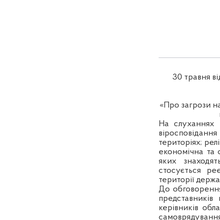
30 травня ві
«Про загрози на
На слуханнях 
віросповіданн
територіях; рел
економічна та о
яких знаходят
стосується реє
території держа
До обговорення
представників
керівників обл
самоврядування,