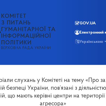
КОМІТЕТ
З ПИТАНЬ
GOV.UA
ГУМАНІТАРНОЇ ТА
А
Електронний 
ІНФОРМАЦІЙНОЇ
Українською
ПОЛІТИКИ
ВЕРХОВНА РАДА УКРАЇНИ
іали слухань у Комітеті на тему «Про з
й безпеці України, пов’язані з діяльніст
ій, що мають керівні центри на територі
агресора»