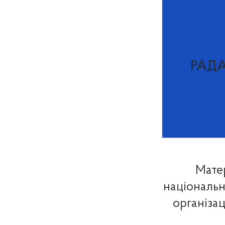
РАД
Матер
національні
організац