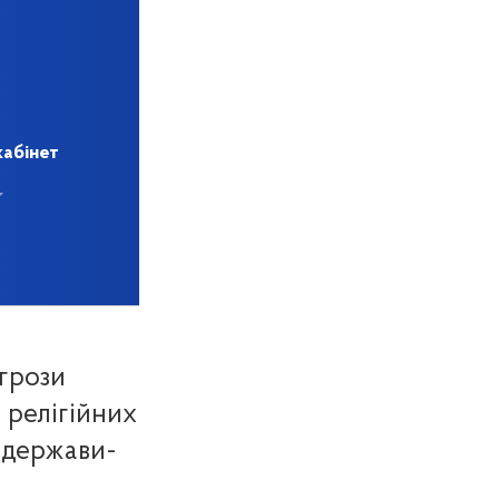
кабінет
агрози
ю релігійних
ї держави-