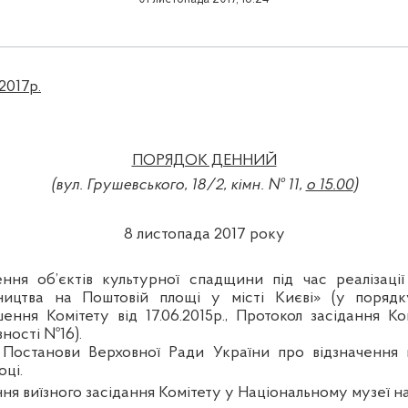
2017р.
ПОРЯДОК ДЕННИЙ
(вул.
Грушевського
, 18/2, кім
н
. №
11
,
о 15.00
)
8
листопада 2017 року
ня об’єктів культурної спадщини під час реалізації
ництва на Поштовій площі у місті Києві» (у поряд
ення Комітету від 17.06.2015р., Протокол засідання Ко
вності №16).
т
Постанови Верховної Ради України про
відзначенн
я 
оці
.
ня виїзного засідання Комітету у
Національному музеї н