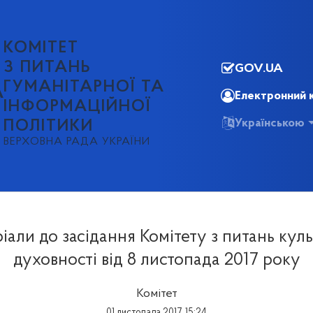
КОМІТЕТ
З ПИТАНЬ
GOV.UA
ГУМАНІТАРНОЇ ТА
А
Електронний 
ІНФОРМАЦІЙНОЇ
Українською
ПОЛІТИКИ
ВЕРХОВНА РАДА УКРАЇНИ
іали до засідання Комітету з питань куль
духовності від 8 листопада 2017 року
Комітет
01 листопада 2017, 15:24