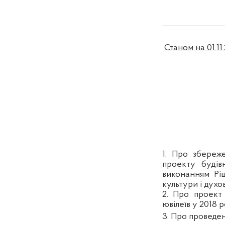
Станом на 01.11.
1.
Про збережен
проекту будів
виконанням Ріш
культури і духо
2. Про проек
ювілеїв у 2018
р
3. Про проведен