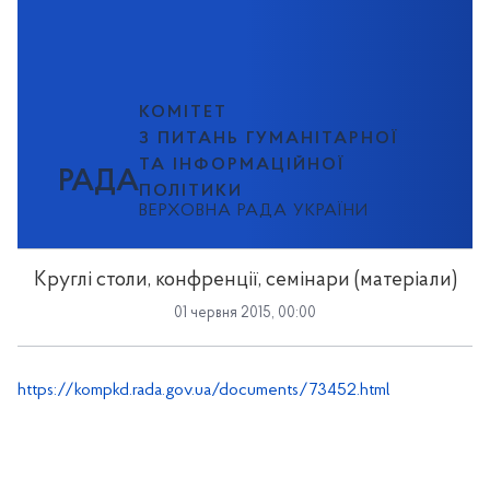
КОМІТЕТ
З ПИТАНЬ ГУМАНІТАРНОЇ
ТА ІНФОРМАЦІЙНОЇ
РАДА
ПОЛІТИКИ
ВЕРХОВНА РАДА УКРАЇНИ
Круглі столи, конфренції, семінари (матеріали)
01 червня 2015, 00:00
https://kompkd.rada.gov.ua/documents/73452.html