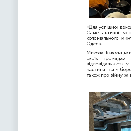
«Для успішної декол
Саме активні мол
колоніального мин
Одесі».
Микола Княжицький
своїх громадах:
відповідальність у
частина тієї ж боро
також про війну за 