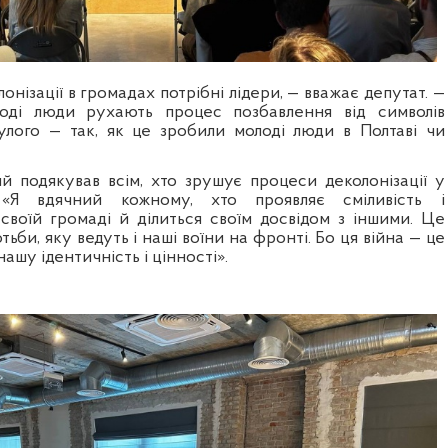
онізації в громадах потрібні лідери, — вважає депутат. —
оді люди рухають процес позбавлення від символів
улого — так, як це зробили молоді люди в Полтаві чи
 подякував всім, хто зрушує процеси деколонізації у
 «Я вдячний кожному, хто проявляє сміливість і
 своїй громаді й ділиться своїм досвідом з іншими. Це
тьби, яку ведуть і наші воїни на фронті. Бо ця війна — це
нашу ідентичність і цінності».