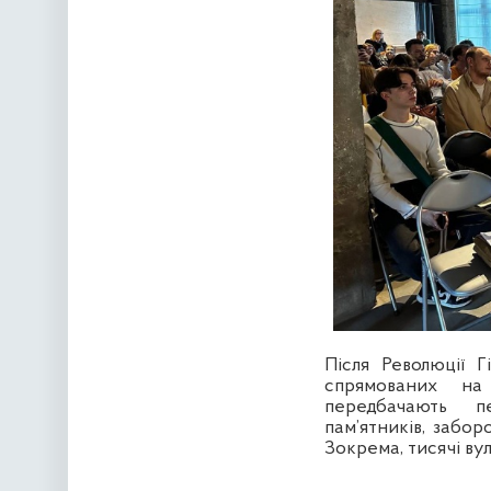
Після Революції Г
спрямованих на
передбачають п
пам’ятників, забор
Зокрема, тисячі вул