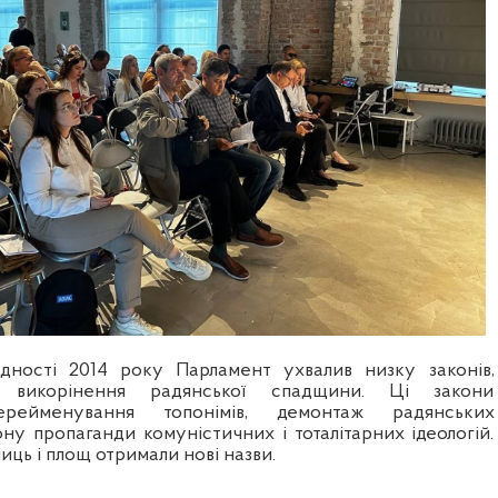
ідності 2014 року Парламент ухвалив низку законів,
 викорінення радянської спадщини. Ці закони
ерейменування топонімів, демонтаж радянських
ону пропаганди комуністичних і тоталітарних ідеологій.
иць і площ отримали нові назви.