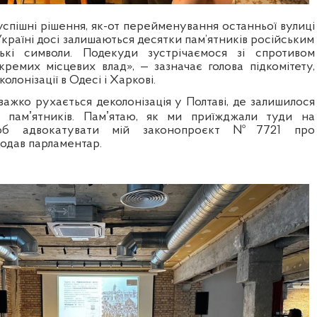
успішні рішення, як-от перейменування останньої вулиці
 Україні досі залишаються десятки пам’ятників російським
ькі символи. Подекуди зустрічаємося зі спротивом
окремих місцевих влад», — зазначає голова підкомітету,
олонізації в Одесі і Харкові.
 важко рухається деколонізація у Полтаві, де залишилося
х памʼятників. Памʼятаю, як ми приїжджали туди на
щоб адвокатувати мій законопроєкт №7721 про
додав парламентар.