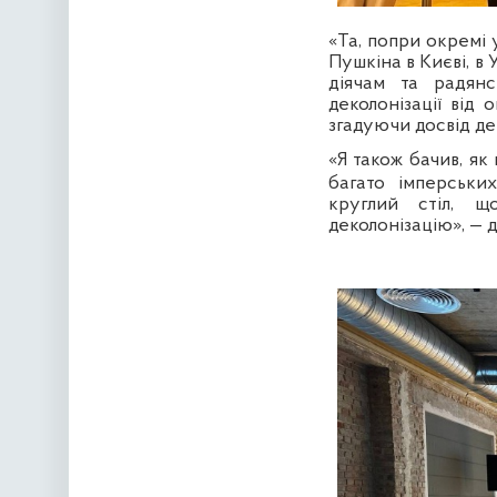
«Та, попри окремі 
Пушкіна в Києві, в
діячам та радянс
деколонізації від 
згадуючи досвід дек
«Я також бачив, як
багато імперськи
круглий стіл, 
деколонізацію», — 