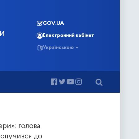
GOV.UA
КИ
Електронний кабінет
Українською
ери»: голова
долучився до