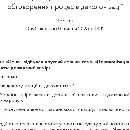
обговорення процесів деколонізації
Комітет
Опубліковано 01 липня 2025, о 14:12
ні «Сенс» відбувся круглий стіл на тему «Деколонізація
ʼять: державний вимір»
.
ли теми:
ів декомунізації та деколонізації;
України «Про засади державної політики національної
о народу»;
я монументального радянського спадку, присвяченого
і.
одії став голова підкомітету з питань культурної політики
ь гуманітарної та інформаційної політики
Микола