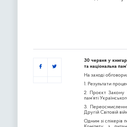
30 червня у книгар
Поділитись
та національна пам
На заході обговори
1. Результати процес
2. Проєкт Закону 
пам’яті Українськог
3. Переосмисленн
Другій Світовій війн
Одним зі спікерів п
Комітету з питан