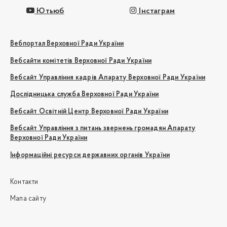
Ютьюб
Інстаграм
Вебпортал Верховної Ради України
Вебсайти комітетів Верховної Ради України
Вебсайт Управління кадрів Апарату Верховної Ради України
Дослідницька служба Верховної Ради України
Вебсайт Освітній Центр Верховної Ради України
Вебсайт Управління з питань звернень громадян Апарату
Верховної Ради України
Інформаційні ресурси державних органів України
Контакти
Мапа сайту