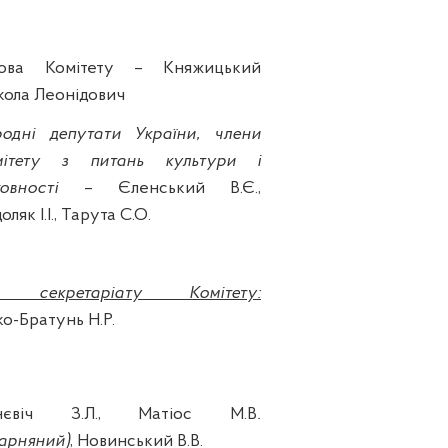
лова Комітету –
Княжицький
ола Леонідович
родні депутати України, члени
мітету з питань культури і
овності
– Єленський В.Є.,
оляк І.І., Тарута С.О.
ки секретаріату Комітету:
о-Братунь Н.Р.
нєвіч З.Л., Матіос М.В
.
карняний)
, Новинський В.В.