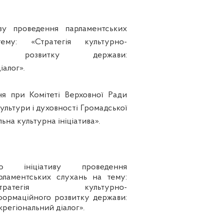
иву проведення парламентських
му: «Стратегія культурно-
ого розвитку держави:
іалог».
я при Комітеті Верховної Ради
культури і духовності Громадської
ьна культурна ініціатива».
ро ініціативу проведення
рламентських слухань на тему:
Стратегія культурно-
формаційного розвитку держави:
жрегіональний діалог».