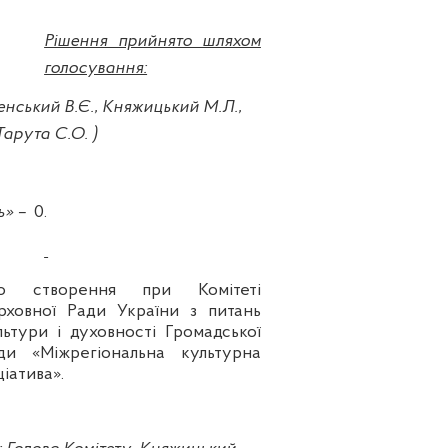
Рішення прийнято шляхом
голосування:
енський В.Є., Княжицький М.Л.,
 Тарута С.О. )
ь» –
0.
о створення при Комітеті
рховної Ради України з питань
льтури і духовності Громадської
ди «Міжрегіональна культурна
ціатива».