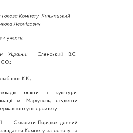
:
Голова Комітету
Княжицький
кола Леонідович
ли участь:
ти України:
Єленський В.Є.,
 С.О.;
лабанов К.К.;
акладів освіти і культури,
ізації м. Маріуполь, студенти
державного університету
1.
Схвалити Порядок денний
засідання Комітету за основу та