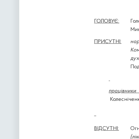
ГОЛОВУЄ:
Го
Мик
ПРИСУТНІ:
на
Ко
дух
Под
працівни
Колесніченк
ВІДСУТНІ:
Ог
(лі