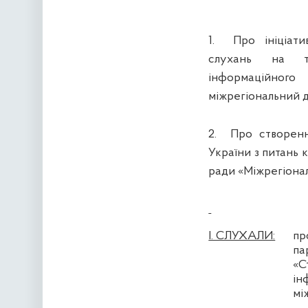
1.
Про ініціат
слухань на те
інформаційн
міжрегіональний д
2.
Про створенн
України з питань 
ради «Міжрегіонал
І. СЛУХАЛИ:
п
па
«
ін
мі