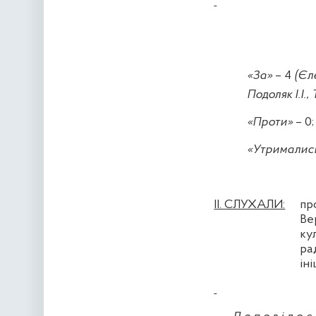
«За»
– 4
(Єл
Подоляк І.І.,
«Проти»
– 0;
«Утрималис
ІІ. СЛУХАЛИ:
пр
Ве
ку
ра
іні