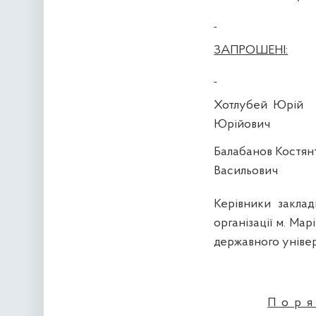
ЗАПРОШЕНІ:
Хотлубей
Юрій
Юрійович
Балабанов Костян
Васильович
Керівники закладі
організації м. Ма
державного уніве
Пор