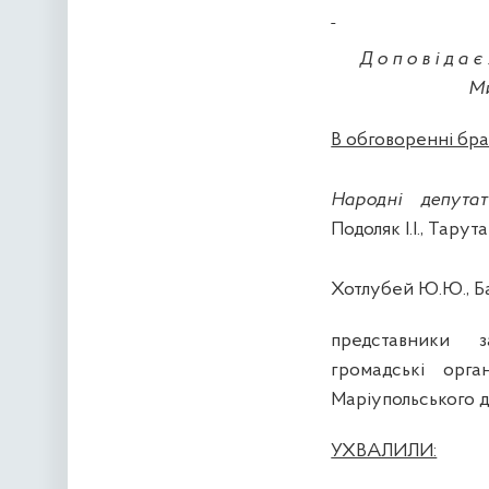
Доповідає
Ми
В обговоренні бра
Народні депута
Подоляк І.І., Тарута
Хотлубей Ю.Ю., Ба
представники з
громадські орган
Маріупольського 
УХВАЛИЛИ: