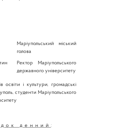
Маріупольський міський
голова
тин
Ректор Маріупольського
державного університету
в освіти і культури, громадські
ріуполь, студенти Маріупольського
рситету
ядок денний
: