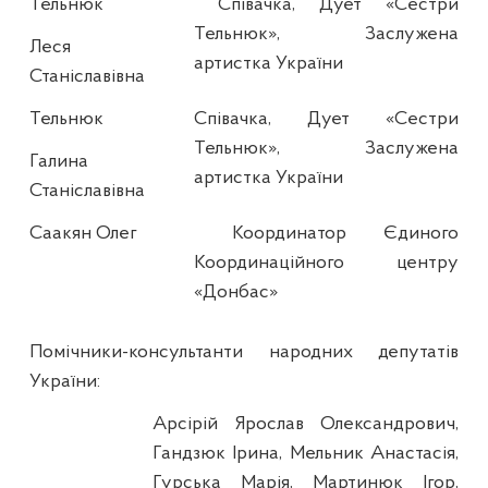
Тельнюк
Співачка, Дует «Сестри
Тельнюк», Заслужена
Леся
артистка України
Станіславівна
Тельнюк
Співачка, Дует «Сестри
Тельнюк», Заслужена
Галина
артистка України
Станіславівна
Саакян Олег
Координатор Єдиного
Координаційного центру
«Донбас»
Помічники-консультанти народних депутатів
України:
Арсірій Ярослав Олександрович,
Гандзюк Ірина, Мельник Анастасія,
Гурська Марія, Мартинюк Ігор,