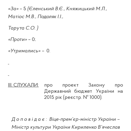
«За»
– 5
(Єленський В.Є., Княжицький М.Л.,
Матіос М.В., Подоляк І.І.,
Тарута С.О. )
«Проти»
– 0;
«Утримались» –
0.
ІІІ. СЛУХАЛИ:
про проект Закону про
Державний бюджет України на
2015 рік (реєстр. № 1000).
Доповідає
:
Віце-прем’єр-міністр України –
Міністр культури України Кириленко В’ячеслав