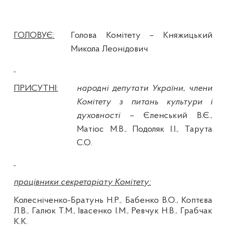
ГОЛОВУЄ:
Голова Комітету –
Княжицький
Микола Леонідович
ПРИСУТНІ:
народні депутати України, члени
Комітету з питань культури і
духовності
– Єленський В.Є.,
Матіос М.В., Подоляк І.І., Тарута
С.О.
працівники секретаріату Комітету:
Колесніченко-Братунь Н.Р., Бабенко В.О., Коптєва
Л.В., Галюк Т.М., Івасенко І.М., Ревчук Н.В., Грабчак
К.К.