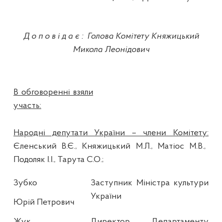
Доповідає
:
Голова Комітету Княжицький
Микола Леонідович
В обговоренні взяли
участь:
Народні депутати України – члени Комітету:
Єленський В.Є., Княжицький М.Л., Матіос М.В.,
Подоляк І.І., Тарута С.О.;
Зубко
Заступник Міністра культури
України
Юрій Петрович
Жук
Директор Департаменту