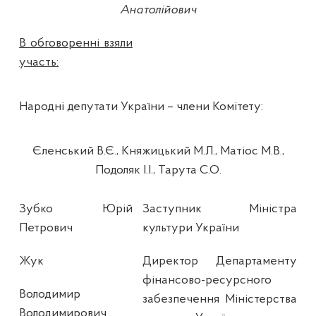
Анатолійович
В обговоренні взяли
участь:
Народні депутати України – члени Комітету:
Єленський В.Є., Княжицький М.Л., Матіос М.В.,
Подоляк І.І., Тарута С.О.
Зубко Юрій
Заступник Міністра
Петрович
культури України
Жук
Директор Департаменту
фінансово-ресурсного
Володимир
забезпечення Міністерства
Володимирович