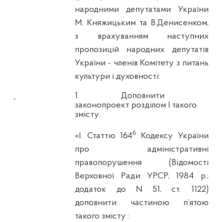
народними депутатами України
М. Княжицьким та В.Денисенком,
з врахуванням наступних
пропозицій народних депутатів
України - членів Комітету з питань
культури і духовності:
1.
Доповнити
законопроект розділом I такого
змісту:
6
«І. Статтю 164
Кодексу України
про адміністративні
правопорушення (Відомості
Верховної Ради УРСР, 1984 р.,
додаток до N 51, ст. 1122)
доповнити частиною п’ятою
такого змісту :