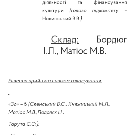
діяльності та фінансування
культури
(
голова підкомітету –
Новинський В.В.
)
:
Склад:
Бордюг
І.Л., Матіос М.В.
Рішення прийнято шляхом голосування:
«За»
– 5
(Єленський В.Є., Княжицький М.Л.,
Матіос М.В.,Подоляк І.І.,
Тарута С.О.);