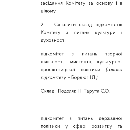
засідання Комітету за основу і в
цілому.
2.
Схвалити склад підкомітетів
Комітету з питань культури і
духовності:
підкомітет з питань творчої
діяльності, мистецтв, культурно-
просвітницької політики
(голова
підкомітету –
Бордюг І.Л.
)
:
Склад:
Подоляк І.І., Тарута С.О.;
підкомітет з питань державної
політики
у сфері розвитку та