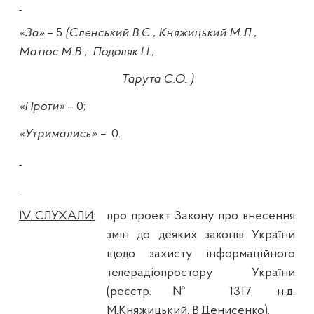
«За»
– 5
(Єленський В.Є., Княжицький М.Л.,
Матіос М.В.,
Подоляк І.І.,
Тарута С.О. )
«Проти»
– 0;
«Утримались» –
0.
ІV. СЛУХАЛИ:
про проект Закону про внесення
змін до деяких законів України
щодо захисту інформаційного
телерадіопростору України
(реєстр.№ 1317, н.д.
М.Княжицький, В.Денисенко).