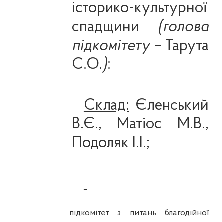
історико-культурної
спадщини
(
голова
підкомітету –
Тарута
С.О.
)
:
Склад:
Єленський
В.Є., Матіос М.В.,
Подоляк І.І.;
підкомітет з питань благодійної