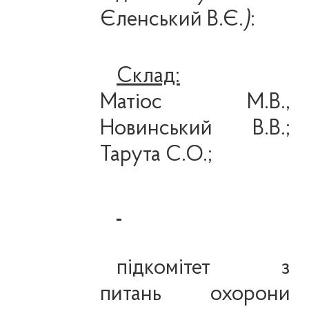
Єленський В.Є.
)
:
Склад:
Матіос М.В.,
Новинський В.В.;
Тарута С.О.;
підкомітет з
питань
охорони