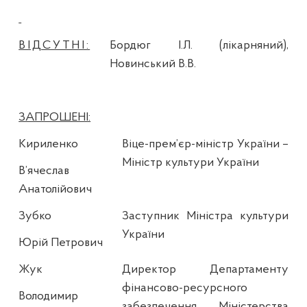
ВІДСУТНІ:
Бордюг І.Л. (лікарняний),
Новинський В.В.
ЗАПРОШЕНІ:
Кириленко
Віце-прем’єр-міністр України –
Міністр культури України
В’ячеслав
Анатолійович
Зубко
Заступник Міністра культури
України
Юрій Петрович
Жук
Директор Департаменту
фінансово-ресурсного
Володимир
забезпечення Міністерства