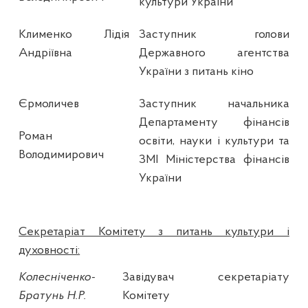
культури України
Клименко Лідія
Заступник голови
Андріївна
Державного агентства
України з питань кіно
Єрмоличев
Заступник начальника
Департаменту фінансів
Роман
освіти, науки і культури та
Володимирович
ЗМІ Міністерства фінансів
України
Секретаріат Комітету з питань культури і
духовності:
Колесніченко-
Завідувач секретаріату
Братунь Н.Р.
Комітету