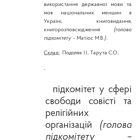
використання державної мови та
мов національних меншин в
Україні
, книговидання,
книгорозповсюдження
(голова
підкомітету –
Матіос М.В.
):
.
Склад:
Подоляк І.І., Тарута С.О.;
підкомітет у
сфері
свободи совісті та
релігійних
організацій
(голова
підкомітету –