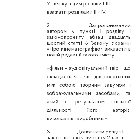
У зв’язку з цим розділи I-III
вважати розділами II - IV.
2.
Запропонований
автором у пункті 1 розділу I
законопроекту абзац двадцять
шостий статті 3 Закону України
«Про кінематографію» викласти в
новій редакції такого змісту:
«фільм - аудіовізуальний твір,
що
складається з епізодів, поєднаних
між собою творчим задумом і
зображувальними засобами, та
який є результатом спільної
діяльності його авторів,
виконавців і виробників».
3.
Доповнити розділ I
законопроекту пунктом 2 такого