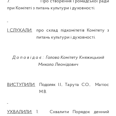
7.
Про створення Громадської ради
при Комітеті з питань культури і духовності.
І. СЛУХАЛИ:
про склад підкомітетів Комітету з
питань культури і духовності.
Доповідає
:
Голова Комітету Княжицький
Микола Леонідович
ВИСТУПИЛИ:
Подоляк І.І., Тарута С.О.,
Матіос
М.В.
УХВАЛИЛИ:
1.
Схвалити Порядок денний