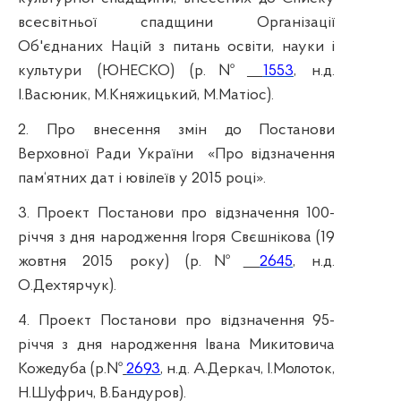
всесвітньої спадщини Організації
Об'єднаних Націй з питань освіти, науки і
культури (ЮНЕСКО) (р.№
1553
, н.д.
І.Васюник, М.Княжицький, М.Матіос).
2. Про внесення змін до Постанови
Верховної Ради України
«Про відзначення
пам‘ятних дат і ювілеїв у 2015 році».
3. Проект Постанови про відзначення 100-
річчя з дня народження Ігоря Свєшнікова (19
жовтня 2015 року) (р.№
2645
, н.д.
О.Дехтярчук).
4. Проект Постанови про відзначення 95-
річчя з дня народження Івана Микитовича
Кожедуба (р.№
2693
, н.д. А.Деркач, І.Молоток,
Н.Шуфрич, В.Бандуров).