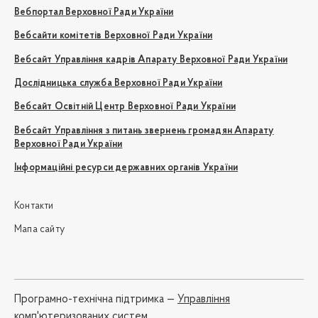
Вебпортал Верховної Ради України
Вебсайти комітетів Верховної Ради України
Вебсайт Управління кадрів Апарату Верховної Ради України
Дослідницька служба Верховної Ради України
Вебсайт Освітній Центр Верховної Ради України
Вебсайт Управління з питань звернень громадян Апарату
Верховної Ради України
Інформаційні ресурси державних органів України
Контакти
Мапа сайту
Програмно-технічна підтримка —
Управління
комп'ютеризованих систем