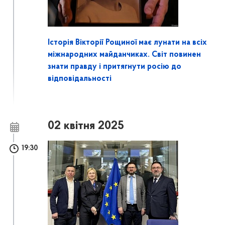
Історія Вікторії Рощиної має лунати на всіх
міжнародних майданчиках. Світ повинен
знати правду і притягнути росію до
відповідальності
02 квітня 2025
19:30