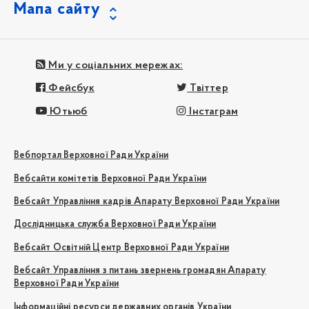
Мапа сайту
Ми у соціальних мережах:
Фейсбук
Твіттер
Ютьюб
Інстаграм
Вебпортал Верховної Ради України
Вебсайти комітетів Верховної Ради України
Вебсайт Управління кадрів Апарату Верховної Ради України
Дослідницька служба Верховної Ради України
Вебсайт Освітній Центр Верховної Ради України
Вебсайт Управління з питань звернень громадян Апарату
Верховної Ради України
Інформаційні ресурси державних органів України