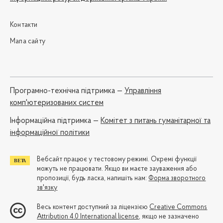
Контакти
Мапа сайту
Програмно-технічна підтримка —
Управління
комп'ютеризованих систем
Iнформаційна підтримка —
Комітет з питань гуманітарної та
інформаційної політики
Вебсайт працює у тестовому режимі. Окремі функції
можуть не працювати. Якщо ви маєте зауваження або
пропозиції, будь ласка, напишіть нам:
Форма зворотного
зв'язку
Весь контент доступний за ліцензією
Creative Commons
Attribution 4.0 International license
, якщо не зазначено