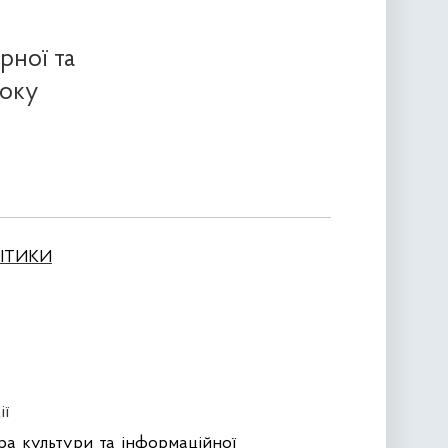
рної та
року
ЛІТИКИ
ії
ра культури та інформаційної