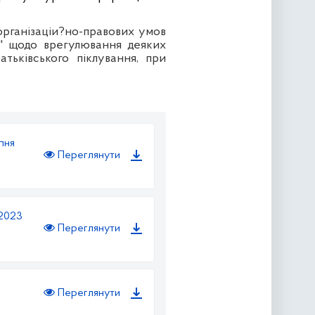
організаціи?но-правових умов
ня" щодо врегулювання деяких
тьківського піклування, при
пня
Переглянути
 2023
Переглянути
Переглянути