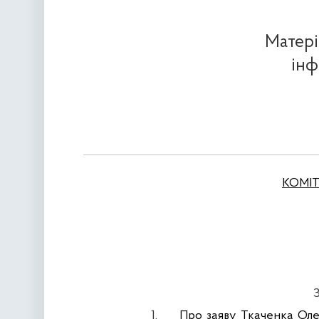
Матері
інф
КОМІТ
З
1.
Про заяву Ткаченка Оле