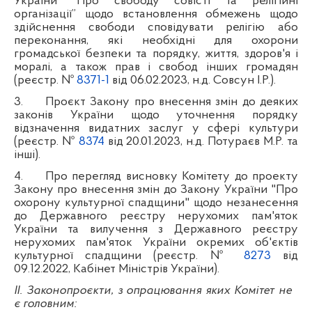
України “Про свободу совісті та релігійні
організації” щодо встановлення обмежень щодо
здійснення свободи сповідувати релігію або
переконання, які необхідні для охорони
громадської безпеки та порядку, життя, здоров'я і
моралі, а також прав і свобод інших громадян
(реєстр. №
8371-1
від 06.02.2023, н.д. Совсун І.Р.).
3.
Проєкт Закону про внесення змін до деяких
законів України щодо уточнення порядку
відзначення видатних заслуг у сфері культури
(реєстр. №
8374
від 20.01.2023, н.д. Потураєв М.Р. та
інші).
4.
Про перегляд висновку Комітету до проекту
Закону про внесення змін до Закону України "Про
охорону культурної спадщини" щодо незанесення
до Державного реєстру нерухомих пам'яток
України та вилучення з Державного реєстру
нерухомих пам'яток України окремих об'єктів
культурної спадщини (реєстр. №
8273
від
09.12.2022, Кабінет Міністрів України).
ІІ. Законопроєкти, з опрацювання яких Комітет не
є головним: