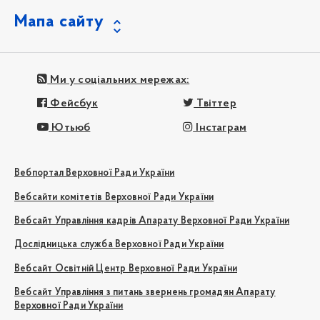
Мапа сайту
Ми у соціальних мережах:
Фейсбук
Твіттер
Ютьюб
Інстаграм
Вебпортал Верховної Ради України
Вебсайти комітетів Верховної Ради України
Вебсайт Управління кадрів Апарату Верховної Ради України
Дослідницька служба Верховної Ради України
Вебсайт Освітній Центр Верховної Ради України
Вебсайт Управління з питань звернень громадян Апарату
Верховної Ради України