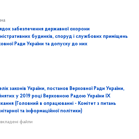
ина
ядок забезпечення державної охорони
іністративних будинків, споруд і службових приміщень
овної Ради України та допуску до них
лік законів України, постанов Верховної Ради України,
йнятих у 2019 році Верховною Радою України IX
кання (Головний в опрацюванні - Комітет з питань
нітарної та інформаційної політики)
 вкладені файли