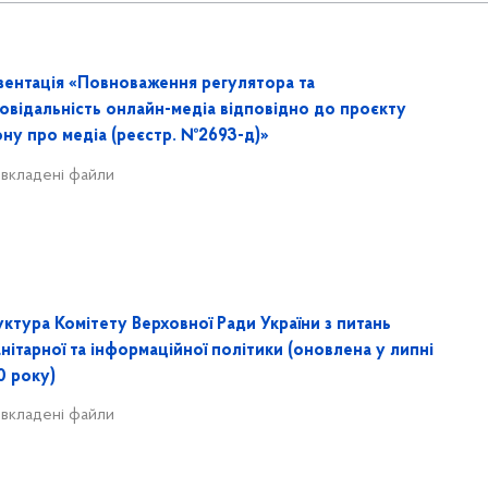
зентація «Повноваження регулятора та
повідальність онлайн-медіа відповідно до проєкту
ону про медіа (реєстр. №2693-д)»
 вкладені файли
ктура Комітету Верховної Ради України з питань
нітарної та інформаційної політики (оновлена у липні
0 року)
 вкладені файли