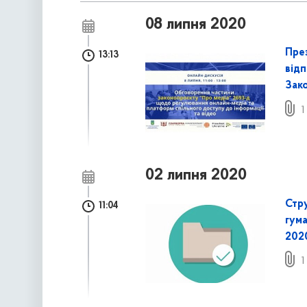
08 липня 2020
Пре
13:13
від
Зак
1
02 липня 2020
Стру
11:04
гума
202
1