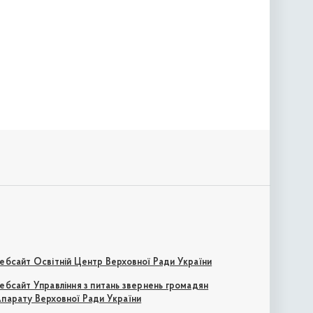
ебсайт Освітній Центр Верховної Ради України
ебсайт Управління з питань звернень громадян
парату Верховної Ради України