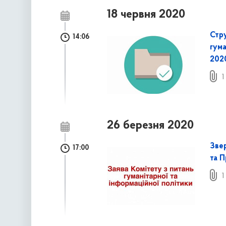
18 червня 2020
Стру
14:06
гума
202
1
26 березня 2020
Зве
17:00
та П
1