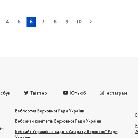
« попередня
4
5
6
7
8
9
10
сбук
Твіттер
Ютьюб
Інстаграм
Вебпортал Верховної Ради України
В
Вебсайти комітетів Верховної Ради України
В
іть
Вебсайт Управління кадрів Апарату Верховної Ради
А
України