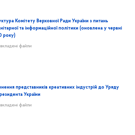
ктура Комітету Верховної Ради України з питань
нітарної та інформаційної політики (оновлена у червні
0 року)
 вкладені файли
рнення представників креативних індустрій до Уряду
резидента України
 вкладені файли