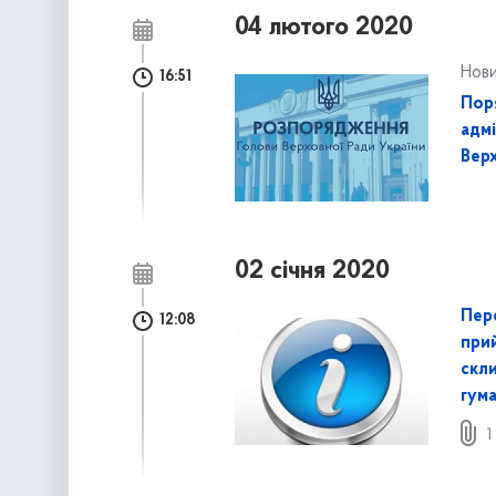
04 лютого 2020
Нов
16:51
Пор
адм
Верх
02 січня 2020
Пере
12:08
при
скли
гума
1