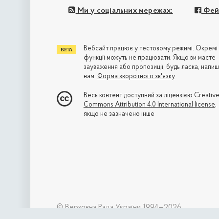
Ми у соціальних мережах:
Фей
Вебсайт працює у тестовому режимі. Окремі
функції можуть не працювати. Якщо ви маєте
зауваження або пропозиції, будь ласка, напиш
нам:
Форма зворотного зв'язку
Весь контент доступний за ліцензією
Creativ
Commons Attribution 4.0 International license
,
якщо не зазначено інше
© Верховна Рада України 1994—2026