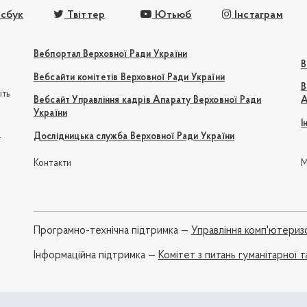
сбук
Твіттер
Ютьюб
Інстаграм
Вебпортал Верховної Ради України
В
Вебсайти комітетів Верховної Ради України
В
іть
Вебсайт Управління кадрів Апарату Верховної Ради
А
України
І
e
Дослідницька служба Верховної Ради України
Контакти
М
Програмно-технічна підтримка —
Управління комп'ютериз
Iнформаційна підтримка —
Комітет з питань гуманітарної т