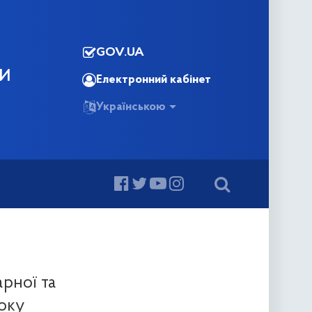
GOV.UA
КИ
Електронний кабінет
Українською
арної та
року