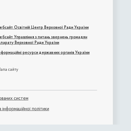
ебсайт Освітній Центр Верховної Ради України
ебсайт Управління з питань звернень громадян
парату Верховної Ради України
нформаційні ресурси державних органів України
апа сайту
ованих систем
а інформаційної політики