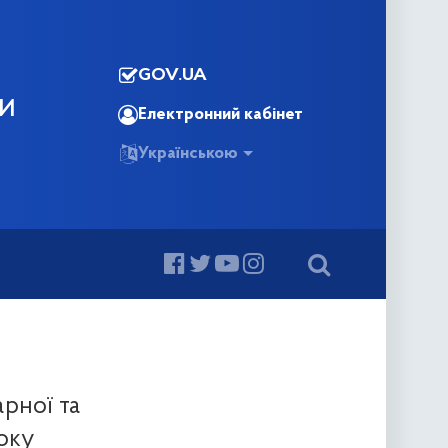
GOV.UA
КИ
Електронний кабінет
Українською
арної та
оку