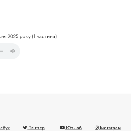
сня 2025 року (1 частина)
сбук
Твіттер
Ютьюб
Інстаграм