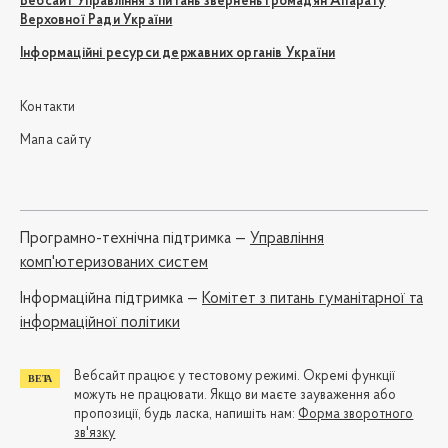
Вебсайт Управління з питань звернень громадян Апарату
Верховної Ради України
Інформаційні ресурси державних органів України
Контакти
Мапа сайту
Програмно-технічна підтримка —
Управління
комп'ютеризованих систем
Iнформаційна підтримка —
Комітет з питань гуманітарної та
інформаційної політики
Вебсайт працює у тестовому режимі. Окремі функції
можуть не працювати. Якщо ви маєте зауваження або
пропозиції, будь ласка, напишіть нам:
Форма зворотного
зв'язку