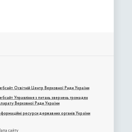
ебсайт Освітній Центр Верховної Ради України
ебсайт Управління з питань звернень громадян
парату Верховної Ради України
нформаційні ресурси державних органів України
апа сайту