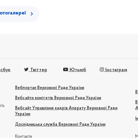
отогалереї
сбук
Твіттер
Ютьюб
Інстаграм
Вебпортал Верховної Ради України
В
Вебсайти комітетів Верховної Ради України
В
іть
Вебсайт Управління кадрів Апарату Верховної Ради
А
України
І
e
Дослідницька служба Верховної Ради України
Контакти
М