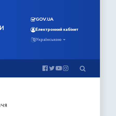
GOV.UA
КИ
Електронний кабінет
Українською
ччя