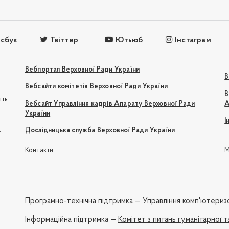
сбук
Твіттер
Ютьюб
Інстаграм
Вебпортал Верховної Ради України
В
Вебсайти комітетів Верховної Ради України
В
іть
Вебсайт Управління кадрів Апарату Верховної Ради
А
України
І
e
Дослідницька служба Верховної Ради України
Контакти
М
Програмно-технічна підтримка —
Управління комп'ютериз
Iнформаційна підтримка —
Комітет з питань гуманітарної т