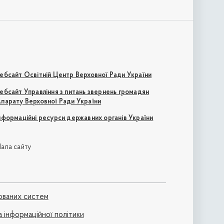
ебсайт Освітній Центр Верховної Ради України
ебсайт Управління з питань звернень громадян
парату Верховної Ради України
нформаційні ресурси державних органів України
апа сайту
ованих систем
а інформаційної політики