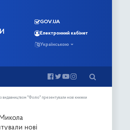
GOV.UA
КИ
Електронний кабінет
Українською
 з видавництвом "Фоліо" презентували нові книжки
 Микола
тували нові