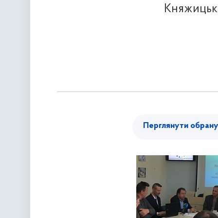
Княжицьки
Перглянути обран