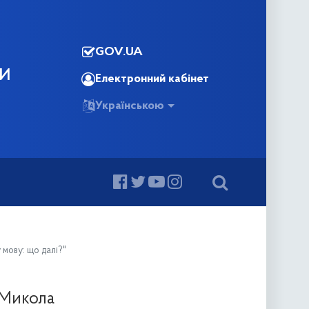
GOV.UA
КИ
Електронний кабінет
Українською
 мову: що далі?"
 Микола