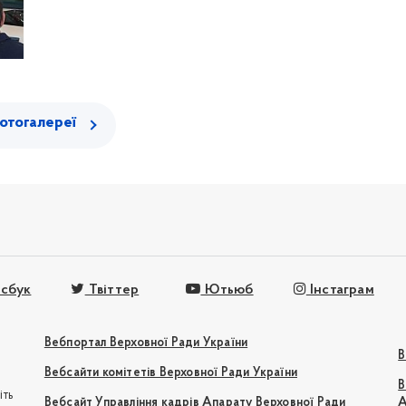
отогалереї
сбук
Твіттер
Ютьюб
Інстаграм
Вебпортал Верховної Ради України
В
Вебсайти комітетів Верховної Ради України
В
іть
Вебсайт Управління кадрів Апарату Верховної Ради
А