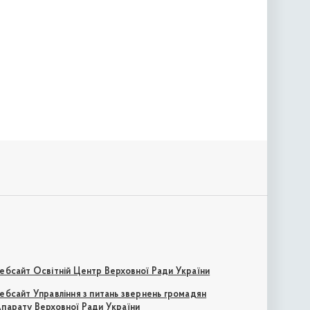
ебсайт Освітній Центр Верховної Ради України
ебсайт Управління з питань звернень громадян
парату Верховної Ради України