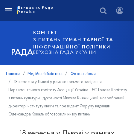
Верховна Рада
України
КОМІТЕТ
З ПИТАНЬ ГУМАНІТАРНОЇ ТА
ІНФОРМАЦІЙНОЇ ПОЛІТИКИ
РАДА
ВЕРХОВНА РАДА УКРАЇНИ
Головна
Медійна бібліотека
Фотоальбоми
18 вересня у Львові у рамках восьмого засідання
Парламентського комітету Асоціації Україна - ЄС Голова Комітету
з питань культури і духовності Микола Княжицький, новообраний
директор Інституту книги та президент Форуму видавців
Олександра Коваль обговорили низку питань
18 вересня у Львові у рамках