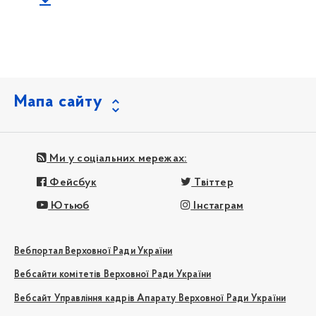
Мапа сайту
Ми у соціальних мережах:
Фейсбук
Твіттер
Ютьюб
Інстаграм
Вебпортал Верховної Ради України
Вебсайти комітетів Верховної Ради України
Вебсайт Управління кадрів Апарату Верховної Ради України