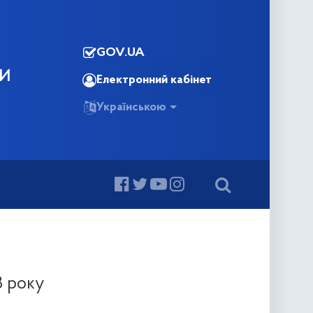
GOV.UA
КИ
Електронний кабінет
Українською
8 року