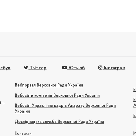
сбук
Твіттер
Ютьюб
Інстаграм
Вебпортал Верховної Ради України
В
Вебсайти комітетів Верховної Ради України
В
іть
Вебсайт Управління кадрів Апарату Верховної Ради
А
України
І
e
Дослідницька служба Верховної Ради України
Контакти
М