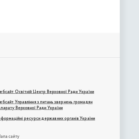
ебсайт Освітній Центр Верховної Ради України
ебсайт Управління з питань звернень громадян
парату Верховної Ради України
нформаційні ресурси державних органів України
апа сайту